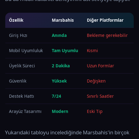
Özellik
Marsbahis
Diğer Platformlar
Giriş Hızı
Anında
Bekleme gerekebilir
Mobil Uyumluluk
Tam Uyumlu
Kısmi
Üyelik Süreci
2 Dakika
Uzun Formlar
Güvenlik
Yüksek
Değişken
Destek Hattı
7/24
Sınırlı Saatler
Arayüz Tasarımı
Modern
Eski Tip
Yukarıdaki tabloyu incelediğinde Marsbahis'in birçok