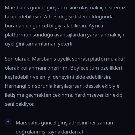
Marsbahis güncel giriş adresine ulaşmak için sitemizi
takip edebilirsin. Adres değişiklikleri olduğunda
buradan en güncel bilgiyi alabilirsin. Ayrıca
platformun sunduğu avantajlardan yararlanmak için
üyeliğini tamamlaman yeterli.
Son olarak, Marsbahis üyelik sonrası platformu aktif
olarak kullanmanı öneririm. Böylece tüm özellikleri
keşfedebilir ve en iyi deneyimi elde edebilirsin.
Herhangi bir sorunla karşılaşırsan, destek ekibiyle
iletişime geçmekten çekinme. Yardımsever bir ekip
seni bekliyor.
Marsbahis güncel giriş adresini her zaman
doğrulanmış kaynaklardan al