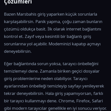
Çözümleri
Bazen Marsbahis giriş yaparken küçük sorunlarla
karşılaşabilirsin. Panik yapma, çoğu zaman bunların
çözümü oldukça basit. İlk olarak internet bağlantını
kontrol et. Zayıf veya kesintili bir bağlantı giriş
sorunlarına yol açabilir. Modeminizi kapatıp açmayı
deneyebilirsin.
Eğer bağlantında sorun yoksa, tarayıcı önbelleğini
temizlemeyi dene. Zamanla biriken geçici dosyalar
giriş problemlerine neden olabiliyor. Tarayıcı
ayarlarından önbelleği temizleyip sayfayı yenileyerek
tekrar deneyebilirsin. Hala giriş yapamıyorsan, farklı
bir tarayıcı kullanmayı dene. Chrome, Firefox, Safari
gibi modern tarayıcılar genellikle en iyi sonucu veriyor.