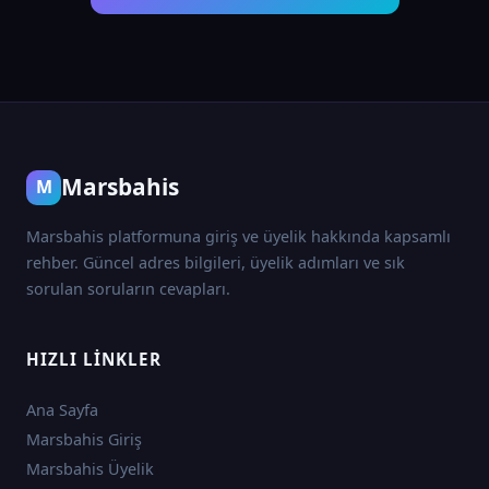
Marsbahis
M
Marsbahis platformuna giriş ve üyelik hakkında kapsamlı
rehber. Güncel adres bilgileri, üyelik adımları ve sık
sorulan soruların cevapları.
HIZLI LINKLER
Ana Sayfa
Marsbahis Giriş
Marsbahis Üyelik