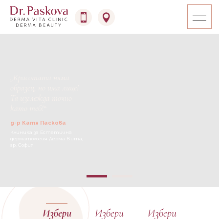

„Красотата няма
образец, но има лице!
Тя изглежда точно
като теб!“
д-р Катя Паскова
Клиника за Естетична
дерматология
Дерма Вита,
гр. София
Избери
Избери
Избери