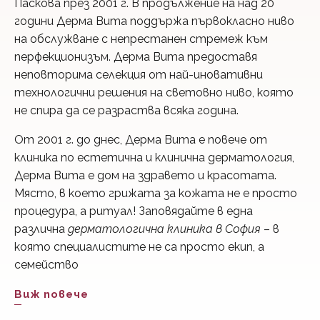
Паскова през 2001 г. В продължение на над 20
години Дерма Вита поддържа първокласно ниво
на обслужване с непрестанен стремеж към
перфекционизъм. Дерма Вита предоставя
неповторима селекция от най-иновативни
технологични решения на световно ниво, която
не спира да се разраства всяка година.
От 2001 г. до днес, Дерма Вита е повече от
клиника по естетична и клинична дерматология,
Дерма Вита е дом на здравето и красотата.
Място, в което грижата за кожата не е просто
процедура, а ритуал! Заповядайте в една
различна
дерматологична клиника в София
– в
която специалистите не са просто екип, а
семейство
Виж повече