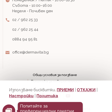
Събота - 10:00–16:00
Неделя - Почивен ден
02 / 962 25 33
02 / 962 25 44
0884 94 95 81
office@dermavita.bg
Общи условия за ползване
Политика за поверителност
Използваме бисквитки.
ПРИЕМИ
|
ОТКАЖИ
|
Настройки
|
Политика
Попитайте за
© Всички права запазени
МЦ ДЕРМА ВИТА
преференциални пакетни