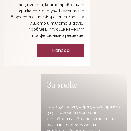
специалисти, които превръщат
грижата в ритуал. Белезите на
възрастта, несъвършенствата на
лицето и тялото и други
проблеми тук ще намерят
професионално решение.
Напред
За мъже
Господата са добре дошли при нас,
за да намерят експертни
отговори на своите естетични и
клинични дерматологични