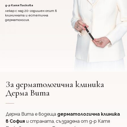
д-р Катя Паскова
лекар с над 20-годишен опит в
клиничната и естетична
дерматология.
Зa дерматологична клиника
Дерма Вита
Дерма Вита е водеща
дерматологична клиника
в София
и страната, създадена от д-р Катя