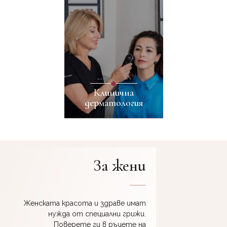
Клинична
дерматология
За жени
Женската красота и здраве имат
нужда от специални грижи.
Поверете ги в ръцете на