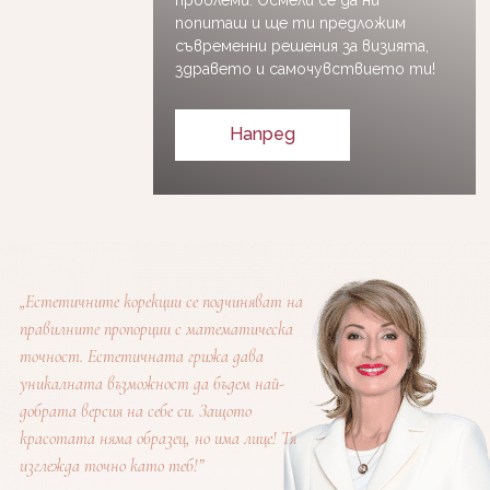
проблеми. Осмели се да ни
попиташ и ще ти предложим
съвременни решения за визията,
здравето и самочувствието ти!
Напред
„Естетичните корекции се подчиняват на
правилните пропорции с математическа
точност. Естетичната грижа дава
уникалната възможност да бъдем най-
добрата версия на себе си. Защото
красотата няма образец, но има лице! Тя
изглежда точно като теб!”