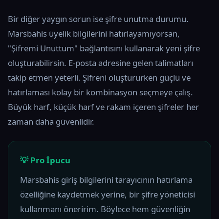
Bir diğer yaygın sorun ise şifre unutma durumu.
Marsbahis üyelik bilgilerini hatırlayamıyorsan,
"Şifremi Unuttum" bağlantısını kullanarak yeni şifre
oluşturabilirsin. E-posta adresine gelen talimatları
takip etmen yeterli. Şifreni oluştururken güçlü ve
hatırlaması kolay bir kombinasyon seçmeye çalış.
Büyük harf, küçük harf ve rakam içeren şifreler her
zaman daha güvenlidir.
💡 Pro İpucu
Marsbahis giriş bilgilerini tarayıcının hatırlama
özelliğine kaydetmek yerine, bir şifre yöneticisi
kullanmanı öneririm. Böylece hem güvenliğin