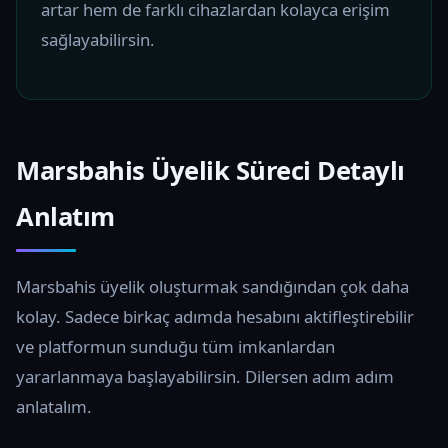
artar hem de farklı cihazlardan kolayca erişim
sağlayabilirsin.
Marsbahis Üyelik Süreci Detaylı
Anlatım
Marsbahis üyelik oluşturmak sandığından çok daha
kolay. Sadece birkaç adımda hesabını aktifleştirebilir
ve platformun sunduğu tüm imkanlardan
yararlanmaya başlayabilirsin. Dilersen adım adım
anlatalım.