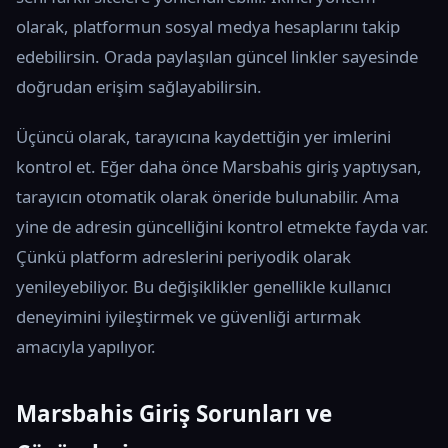
olarak, platformun sosyal medya hesaplarını takip
edebilirsin. Orada paylaşılan güncel linkler sayesinde
doğrudan erişim sağlayabilirsin.
Üçüncü olarak, tarayıcına kaydettiğin yer imlerini
kontrol et. Eğer daha önce Marsbahis giriş yaptıysan,
tarayıcın otomatik olarak öneride bulunabilir. Ama
yine de adresin güncelliğini kontrol etmekte fayda var.
Çünkü platform adreslerini periyodik olarak
yenileyebiliyor. Bu değişiklikler genellikle kullanıcı
deneyimini iyileştirmek ve güvenliği artırmak
amacıyla yapılıyor.
Marsbahis Giriş Sorunları ve