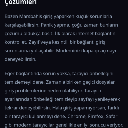
Çözümleri
Bazen Marsbahis giriş yaparken küçük sorunlarla
karşılaşabilirsin. Panik yapma, çoğu zaman bunların
çözümü oldukça basit. İlk olarak internet bağlantını
kontrol et. Zayıf veya kesintili bir bağlantı giriş
sorunlarına yol açabilir. Modeminizi kapatıp açmayı
deneyebilirsin.
Eğer bağlantında sorun yoksa, tarayıcı önbelleğini
temizlemeyi dene. Zamanla biriken geçici dosyalar
giriş problemlerine neden olabiliyor. Tarayıcı
ayarlarından önbelleği temizleyip sayfayı yenileyerek
tekrar deneyebilirsin. Hala giriş yapamıyorsan, farklı
bir tarayıcı kullanmayı dene. Chrome, Firefox, Safari
gibi modern tarayıcılar genellikle en iyi sonucu veriyor.