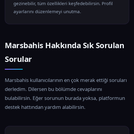
gezinebilir, tüm özellikleri keşfedebilirsin. Profil
ayarlarını düzenlemeyi unutma.
Marsbahis Hakkında Sık Sorulan
Sorular
Marsbahis kullanıcılarının en çok merak ettiği soruları
derledim. Dilersen bu bölümde cevaplarını
bulabilirsin. Eğer sorunun burada yoksa, platformun
destek hattından yardım alabilirsin.