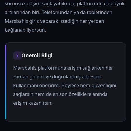
sorunsuz erişim sağlayabilmen, platformun en büyük
artılarından biri. Telefonundan ya da tabletinden
Marsbahis giriş yaparak istediğin her yerden
bağlanabiliyorsun.
Önemli Bilgi
ℹ
Marsbahis platformuna erişim sağlarken her
zaman güncel ve doğrulanmış adresleri
kullanmanı öneririm. Böylece hem güvenliğini
sağlarsın hem de en son özelliklere anında
erişim kazanırsın.