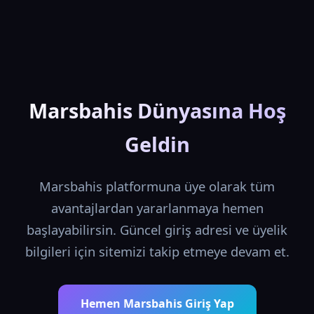
Marsbahis Dünyasına Hoş
Geldin
Marsbahis platformuna üye olarak tüm
avantajlardan yararlanmaya hemen
başlayabilirsin. Güncel giriş adresi ve üyelik
bilgileri için sitemizi takip etmeye devam et.
Hemen Marsbahis Giriş Yap