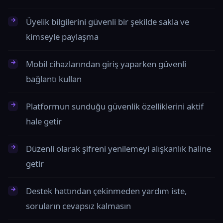
Üyelik bilgilerini güvenli bir şekilde sakla ve
kimseyle paylaşma
Mobil cihazlarından giriş yaparken güvenli
bağlantı kullan
Platformun sunduğu güvenlik özelliklerini aktif
hale getir
Düzenli olarak şifreni yenilemeyi alışkanlık haline
getir
Destek hattından çekinmeden yardım iste,
soruların cevapsız kalmasın