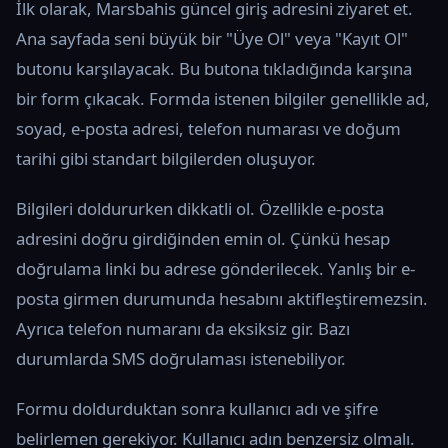
İlk olarak, Marsbahis güncel giriş adresini ziyaret et.
Ana sayfada seni büyük bir "Üye Ol" veya "Kayıt Ol"
butonu karşılayacak. Bu butona tıkladığında karşına
bir form çıkacak. Formda istenen bilgiler genellikle ad,
soyad, e-posta adresi, telefon numarası ve doğum
tarihi gibi standart bilgilerden oluşuyor.
Bilgileri doldururken dikkatli ol. Özellikle e-posta
adresini doğru girdiğinden emin ol. Çünkü hesap
doğrulama linki bu adrese gönderilecek. Yanlış bir e-
posta girmen durumunda hesabını aktifleştiremezsin.
Ayrıca telefon numaranı da eksiksiz gir. Bazı
durumlarda SMS doğrulaması istenebiliyor.
Formu doldurduktan sonra kullanıcı adı ve şifre
belirlemen gerekiyor. Kullanıcı adın benzersiz olmalı.