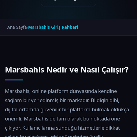
Ana Sayfa
›
Marsbahis Giriş Rehberi
Marsbahis Nedir ve Nasıl Çalışır?
Marsbahis, online platform dünyasında kendine
sağlam bir yer edinmiş bir markadır. Bildiğin gibi,
dijital ortamda güvenilir bir platform bulmak oldukça
önemli. Marsbahis de tam olarak bu noktada öne
çıkıyor. Kullanıcılarına sunduğu hizmetlerle dikkat
çeken bu platform, giriş sürecinden üyelik