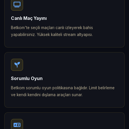
Canlı Maç Yayını
Betkom'te seçili maçları canlı izleyerek bahis
yapabilirsiniz. Yüksek kaliteli stream altyapısı.
Sorumlu Oyun
Betkom sorumlu oyun politikasına bağlıdır. Limit belirleme
ve kendi kendini dışlama araçları sunar.