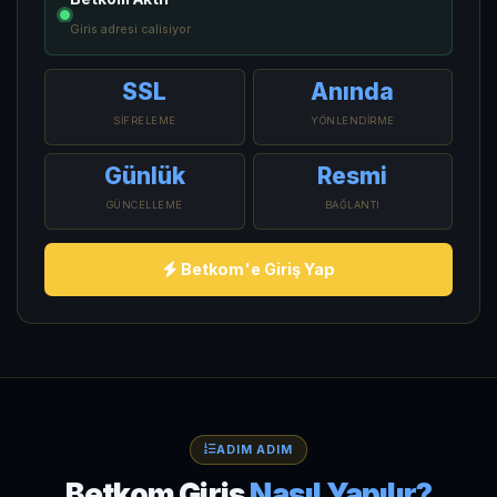
Giris adresi calisiyor
SSL
Anında
SIFRELEME
YÖNLENDIRME
Günlük
Resmi
GÜNCELLEME
BAĞLANTI
Betkom'e Giriş Yap
ADIM ADIM
Betkom Giris
Nasıl Yapılır?