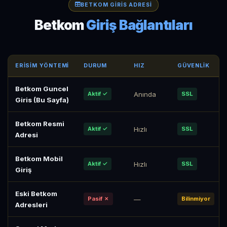
BETKOM GIRIS ADRESI
Betkom
Giriş Bağlantıları
ERISIM YÖNTEMI
DURUM
HIZ
GÜVENLIK
Betkom Guncel
Aktif ✓
Anında
SSL
Giris (Bu Sayfa)
Betkom Resmi
Aktif ✓
Hızlı
SSL
Adresi
Betkom Mobil
Aktif ✓
Hızlı
SSL
Giriş
Eski Betkom
Pasif ✗
—
Bilinmiyor
Adresleri