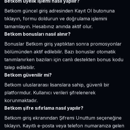
Betkom üyelik işlemi nasıl yapılır?
Betkom güncel giriş adresinden Kayıt Ol butonuna
tıklayın, formu doldurun ve doğrulama işlemini
tamamlayın. Hesabınız anında aktif olur.
Betkom bonusları nasıl alınır?
Bonuslar Betkom giriş yaptıktan sonra promosyonlar
bölümünden aktif edilebilir. Bazı bonuslar otomatik
tanımlanırken bazıları için canlı destekten bonus kodu
talep edilebilir.
Betkom güvenilir mi?
Betkom uluslararası lisanslara sahip, güvenli bir
platformdur. Kullanıcı verileri şifrelenerek
korunmaktadır.
Betkom şifre sıfırlama nasıl yapılır?
Betkom giriş ekranından Şifremi Unuttum seçeneğine
tıklayın. Kayıtlı e-posta veya telefon numaranıza gelen