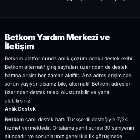
Betkom Yardım Merkezi ve
İletişim
Betkom platformunda anlık çözüm odaklı destek ekibi
Betkom alternatif giriş sayfaları üzerinden de destek
hattına erişim her zaman aktiftir. Ana adres erişiminde
sorun yaşıyor olsanız bile, alternatif Betkom adresleri
üzerinden destek talebi oluşturabilir ve yanıt
alabilirsiniz.
Anlık Destek
Betkom
canlı destek hattı Türkçe dil desteğiyle 7/24
hizmet vermektedir. Ortalama yanıt süresi 30 saniyenin
altındadır ve sorunlarınız genellikle ilk görüşmede