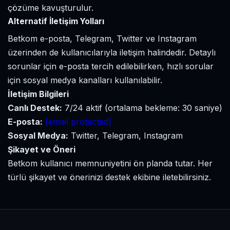
çözüme kavuşturulur.
Alternatif İletişim Yolları
Betkom e-posta, Telegram, Twitter ve Instagram
üzerinden de kullanıcılarıyla iletişim halindedir. Detaylı
sorunlar için e-posta tercih edilebilirken, hızlı sorular
için sosyal medya kanalları kullanılabilir.
İletişim Bilgileri
Canlı Destek:
7/24 aktif (ortalama bekleme: 30 saniye)
E-posta:
[email protected]
Sosyal Medya:
Twitter, Telegram, Instagram
Şikayet ve Öneri
Betkom kullanıcı memnuniyetini ön planda tutar. Her
türlü şikayet ve önerinizi destek ekibine iletebilirsiniz.