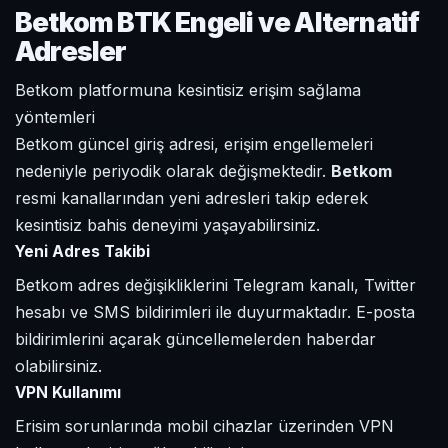
Betkom BTK Engeli ve Alternatif
Adresler
Betkom platformuna kesintisiz erişim sağlama
yöntemleri
Betkom güncel giriş adresi, erişim engellemeleri
nedeniyle periyodik olarak değişmektedir.
Betkom
resmi kanallarından yeni adresleri takip ederek
kesintisiz bahis deneyimi yaşayabilirsiniz.
Yeni Adres Takibi
Betkom adres değişikliklerini Telegram kanalı, Twitter
hesabı ve SMS bildirimleri ile duyurmaktadır. E-posta
bildirimlerini açarak güncellemelerden haberdar
olabilirsiniz.
VPN Kullanımı
Erisim sorunlarında mobil cihazlar üzerinden VPN