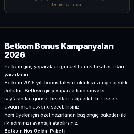
hemen sonlandır.
Betkom Bonus Kampanyaları
2026
Betkom giriş yaparak en güncel bonus fırsatlarından
yararlanın
Betkom 2026 yılı bonus takvimi oldukça zengin içerikle
doludur.
Betkom giriş
yaparak kampanyalar
sayfasından güncel fırsatları takip edebilir, size en
uygun promosyonu seçebilirsiniz.
Yeni üyeler için özel hazırlanan başlangıç paketleri ile
ilk adımınızı avantajlı atabilirsiniz.
Betkom Hoş Geldin Paketi