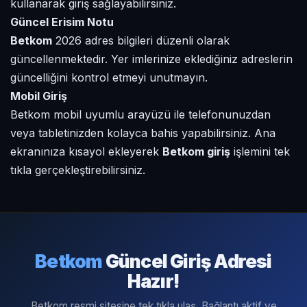
kullanarak giriş sağlayabilirsiniz.
Güncel Erisim Notu
Betkom
2026 adres bilgileri düzenli olarak
güncellenmektedir. Yer imlerinize eklediğiniz adreslerin
güncelliğini kontrol etmeyi unutmayın.
Mobil Giriş
Betkom mobil uyumlu arayüzü ile telefonunuzdan
veya tabletinizden kolayca bahis yapabilirsiniz. Ana
ekranınıza kısayol ekleyerek
Betkom giriş
işlemini tek
tıkla gerçekleştirebilirsiniz.
Betkom
Güncel Giriş Adresi
Hazır!
Betkom resmi sitesine tek tıkla ulaş. Bağlantı aktif ve