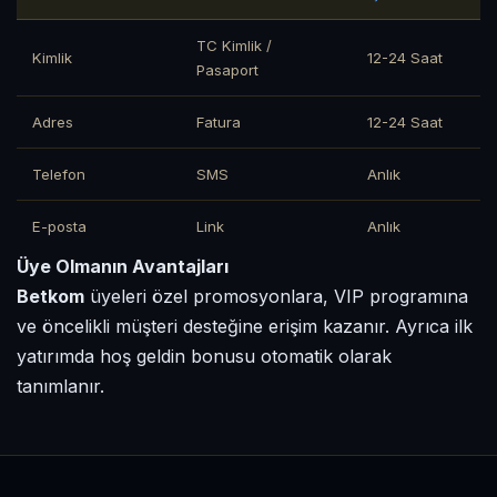
TC Kimlik /
Kimlik
12-24 Saat
Pasaport
Adres
Fatura
12-24 Saat
Telefon
SMS
Anlık
E-posta
Link
Anlık
Üye Olmanın Avantajları
Betkom
üyeleri özel promosyonlara, VIP programına
ve öncelikli müşteri desteğine erişim kazanır. Ayrıca ilk
yatırımda hoş geldin bonusu otomatik olarak
tanımlanır.