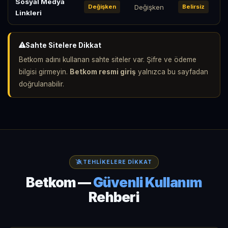
Sosyal Medya
Değişken
Değişken
Belirsiz
Linkleri
Sahte Sitelere Dikkat
Betkom adını kullanan sahte siteler var. Şifre ve ödeme
bilgisi girmeyin.
Betkom resmi giriş
yalnızca bu sayfadan
doğrulanabilir.
TEHLIKELERE DIKKAT
Betkom —
Güvenli Kullanım
Rehberi