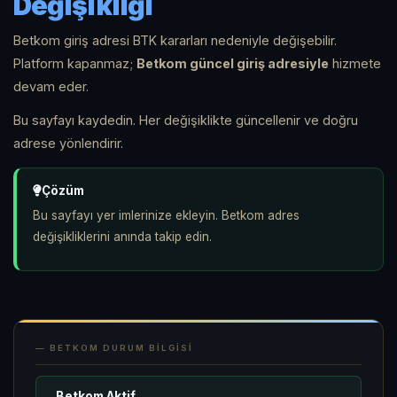
Değişikliği
Betkom giriş adresi BTK kararları nedeniyle değişebilir.
Platform kapanmaz;
Betkom güncel giriş adresiyle
hizmete
devam eder.
Bu sayfayı kaydedin. Her değişiklikte güncellenir ve doğru
adrese yönlendirir.
Çözüm
Bu sayfayı yer imlerinize ekleyin. Betkom adres
değişikliklerini anında takip edin.
— BETKOM DURUM BILGISI
Betkom Aktif