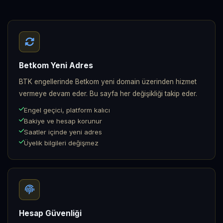
Betkom Yeni Adres
BTK engellerinde Betkom yeni domain üzerinden hizmet
vermeye devam eder. Bu sayfa her değişikliği takip eder.
Engel geçici, platform kalıcı
Bakiye ve hesap korunur
Saatler içinde yeni adres
Üyelik bilgileri değişmez
Hesap Güvenliği