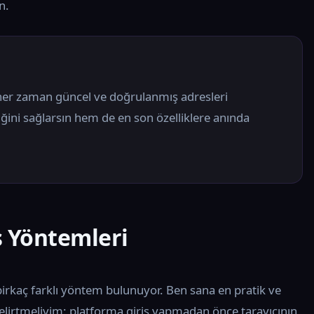
n.
her zaman güncel ve doğrulanmış adresleri
ini sağlarsın hem de en son özelliklere anında
ş Yöntemleri
birkaç farklı yöntem bulunuyor. Ben sana en pratik ve
belirtmeliyim: platforma giriş yapmadan önce tarayıcının