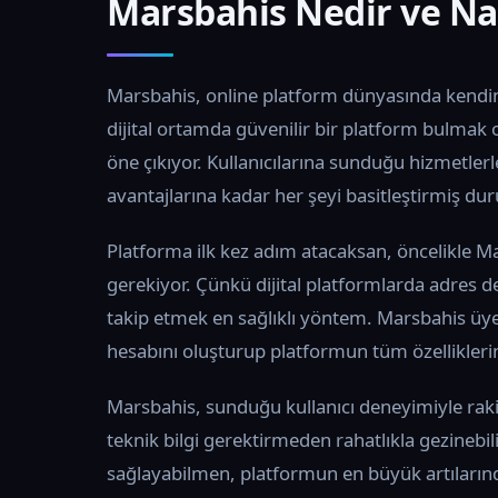
Marsbahis Nedir ve Nası
Marsbahis, online platform dünyasında kendine
dijital ortamda güvenilir bir platform bulma
öne çıkıyor. Kullanıcılarına sunduğu hizmetler
avantajlarına kadar her şeyi basitleştirmiş d
Platforma ilk kez adım atacaksan, öncelikle M
gerekiyor. Çünkü dijital platformlarda adres de
takip etmek en sağlıklı yöntem. Marsbahis üyel
hesabını oluşturup platformun tüm özellikleri
Marsbahis, sunduğu kullanıcı deneyimiyle rakipl
teknik bilgi gerektirmeden rahatlıkla gezinebi
sağlayabilmen, platformun en büyük artılarınd