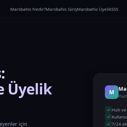
Marsbahis Nedir?
Marsbahis Giriş
Marsbahis Üyelik
SSS
:
 Üyelik
Mar
M
Plat
Hızlı ve
Kullanı
yenler için
7/24 akt