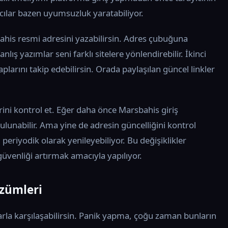
cılar bazen uyumsuzluk yaratabiliyor.
ahis resmi adresini yazabilirsin. Adres çubuğuna
ış yazımlar seni farklı sitelere yönlendirebilir. İkinci
arını takip edebilirsin. Orada paylaşılan güncel linkler
rini kontrol et. Eğer daha önce Marsbahis giriş
ulunabilir. Ama yine de adresin güncelliğini kontrol
eriyodik olarak yenileyebiliyor. Bu değişiklikler
 güvenliği artırmak amacıyla yapılıyor.
özümleri
rla karşılaşabilirsin. Panik yapma, çoğu zaman bunların