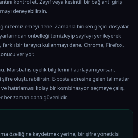
tını kontrol et. Zayıf veya kesintili bir bağlantı giriş
çmayı deneyebilirsin.
eğini temizlemeyi dene. Zamanla biriken geçici dosyalar
ayarlarından önbelleği temizleyip sayfayı yenileyerek
 farklı bir tarayıcı kullanmayı dene. Chrome, Firefox,
 sonucu veriyor.
. Marsbahis üyelik bilgilerini hatırlayamıyorsan,
şifre oluşturabilirsin. E-posta adresine gelen talimatları
ü ve hatırlaması kolay bir kombinasyon seçmeye çalış.
er her zaman daha güvenlidir.
lama özelliğine kaydetmek yerine, bir şifre yöneticisi