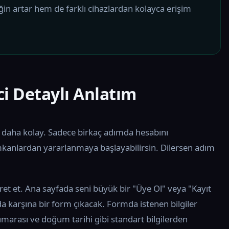
in artar hem de farklı cihazlardan kolayca erişim
i Detaylı Anlatım
 daha kolay. Sadece birkaç adımda hesabını
mkanlardan yararlanmaya başlayabilirsin. Dilersen adım
aret et. Ana sayfada seni büyük bir "Üye Ol" veya "Kayıt
a karşına bir form çıkacak. Formda istenen bilgiler
numarası ve doğum tarihi gibi standart bilgilerden