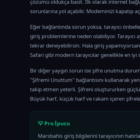
çözümü oldukça basit. İlk olarak internet bağlan
sorunlarına yol açabilir. Modeminizi kapatıp a
Eğer bağlantında sorun yoksa, tarayıcı önbell
giriş problemlerine neden olabiliyor. Tarayıcı 
tekrar deneyebilirsin. Hala giriş yapamıyorsan,
Safari gibi modern tarayıcılar genellikle en iyi
Bir diğer yaygın sorun ise şifre unutma durumu
"Şifremi Unuttum" bağlantısını kullanarak yeni 
takip etmen yeterli. Şifreni oluştururken güçl
Büyük harf, küçük harf ve rakam içeren şifrel
💡 Pro İpucu
Marsbahis giriş bilgilerini tarayıcının hatır