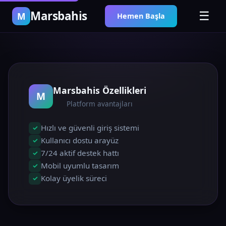
Marsbahis
☰
M
Hemen Başla
Marsbahis Özellikleri
M
Platform avantajları
Hızlı ve güvenli giriş sistemi
Kullanıcı dostu arayüz
7/24 aktif destek hattı
Mobil uyumlu tasarım
Kolay üyelik süreci