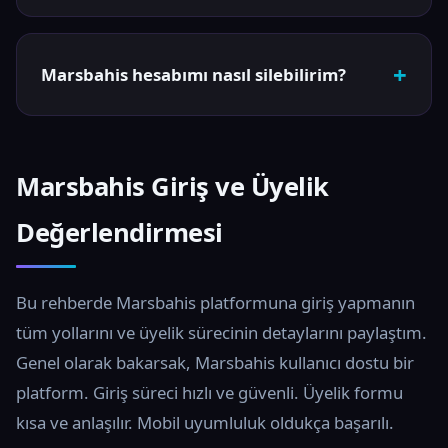
Marsbahis mobil giriş için tarayıcını açarak güncel
adresi yazman yeterli. Mobil uyumlu tasarım
Marsbahis hesabımı nasıl silebilirim?
sayesinde telefonundan rahatlıkla erişim
sağlayabilirsin.
Hesap silme işlemi için müşteri hizmetleriyle iletişime
geçmen gerekiyor. Destek talebi oluşturarak
Marsbahis Giriş ve Üyelik
hesabının kapatılmasını isteyebilirsin.
Değerlendirmesi
Bu rehberde Marsbahis platformuna giriş yapmanın
tüm yollarını ve üyelik sürecinin detaylarını paylaştım.
Genel olarak bakarsak, Marsbahis kullanıcı dostu bir
platform. Giriş süreci hızlı ve güvenli. Üyelik formu
kısa ve anlaşılır. Mobil uyumluluk oldukça başarılı.