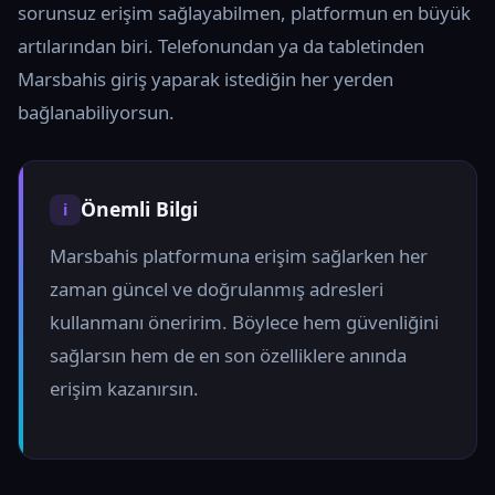
sorunsuz erişim sağlayabilmen, platformun en büyük
artılarından biri. Telefonundan ya da tabletinden
Marsbahis giriş yaparak istediğin her yerden
bağlanabiliyorsun.
Önemli Bilgi
ℹ
Marsbahis platformuna erişim sağlarken her
zaman güncel ve doğrulanmış adresleri
kullanmanı öneririm. Böylece hem güvenliğini
sağlarsın hem de en son özelliklere anında
erişim kazanırsın.