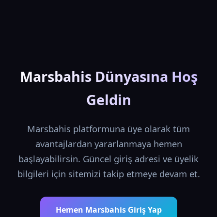
Marsbahis Dünyasına Hoş
Geldin
Marsbahis platformuna üye olarak tüm
avantajlardan yararlanmaya hemen
başlayabilirsin. Güncel giriş adresi ve üyelik
bilgileri için sitemizi takip etmeye devam et.
Hemen Marsbahis Giriş Yap