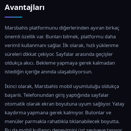
Avantajları
Marsbahis platformunu diğerlerinden ayıran birkaç
önemli özellik var. Bunları bilmek, platformu daha
verimli kullanmanı sağlar. İlk olarak, hızlı yüklenme
süreleri dikkat çekiyor. Sayfalar arasında geçişler
oldukça akıcı. Bekleme yapmaya gerek kalmadan
istediğin içeriğe anında ulaşabiliyorsun.
İkinci olarak, Marsbahis mobil uyumluluğu oldukça
başarılı. Telefonundan giriş yaptığında sayfalar
otomatik olarak ekran boyutuna uyum sağlıyor. Yatay
kaydırma yapmana gerek kalmıyor. Butonlar ve
menüler parmakla rahatlıkla tıklanabilecek boyutta.
Bu da mobil kullanıcı deneyimini üst seviyeye taşıyor.