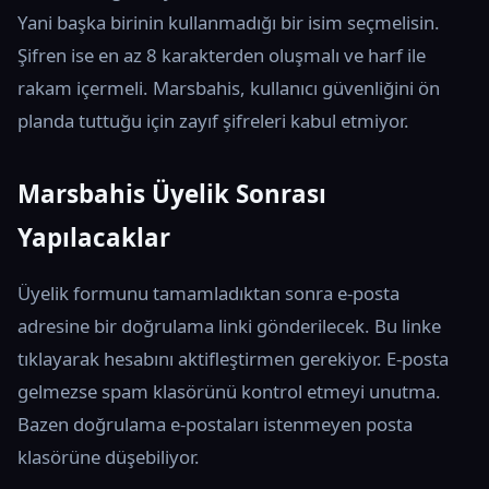
Yani başka birinin kullanmadığı bir isim seçmelisin.
Şifren ise en az 8 karakterden oluşmalı ve harf ile
rakam içermeli. Marsbahis, kullanıcı güvenliğini ön
planda tuttuğu için zayıf şifreleri kabul etmiyor.
Marsbahis Üyelik Sonrası
Yapılacaklar
Üyelik formunu tamamladıktan sonra e-posta
adresine bir doğrulama linki gönderilecek. Bu linke
tıklayarak hesabını aktifleştirmen gerekiyor. E-posta
gelmezse spam klasörünü kontrol etmeyi unutma.
Bazen doğrulama e-postaları istenmeyen posta
klasörüne düşebiliyor.