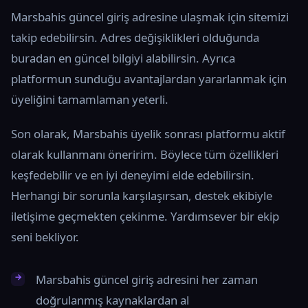
Marsbahis güncel giriş adresine ulaşmak için sitemizi
takip edebilirsin. Adres değişiklikleri olduğunda
buradan en güncel bilgiyi alabilirsin. Ayrıca
platformun sunduğu avantajlardan yararlanmak için
üyeliğini tamamlaman yeterli.
Son olarak, Marsbahis üyelik sonrası platformu aktif
olarak kullanmanı öneririm. Böylece tüm özellikleri
keşfedebilir ve en iyi deneyimi elde edebilirsin.
Herhangi bir sorunla karşılaşırsan, destek ekibiyle
iletişime geçmekten çekinme. Yardımsever bir ekip
seni bekliyor.
Marsbahis güncel giriş adresini her zaman
doğrulanmış kaynaklardan al