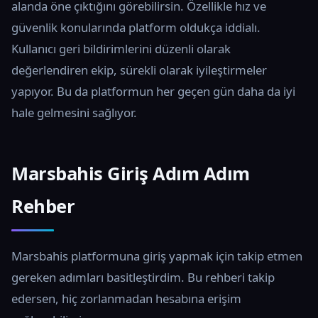
alanda öne çıktığını görebilirsin. Özellikle hız ve
güvenlik konularında platform oldukça iddialı.
Kullanıcı geri bildirimlerini düzenli olarak
değerlendiren ekip, sürekli olarak iyileştirmeler
yapıyor. Bu da platformun her geçen gün daha da iyi
hale gelmesini sağlıyor.
Marsbahis Giriş Adım Adım
Rehber
Marsbahis platformuna giriş yapmak için takip etmen
gereken adımları basitleştirdim. Bu rehberi takip
edersen, hiç zorlanmadan hesabına erişim