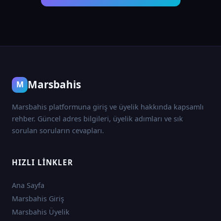
Marsbahis
M
Marsbahis platformuna giriş ve üyelik hakkında kapsamlı
rehber. Güncel adres bilgileri, üyelik adımları ve sık
sorulan soruların cevapları.
HIZLI LINKLER
Ana Sayfa
Marsbahis Giriş
Marsbahis Üyelik