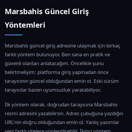
Marsbahis Güncel Giriş
Yöntemleri
Marsbahis güncel giriş adresine ulaşmak için birkaç
farklı yöntem bulunuyor. Ben sana en pratik ve
güvenli olanları anlatacağım. Öncelikle şunu
belirtmeliyim: platforma giriş yapmadan önce
tarayıcının güncel olduğundan emin ol. Eski sürüm
tarayıcılar bazen uyumsuzluk yaratabiliyor.
İlk yöntem olarak, doğrudan tarayıcına Marsbahis
resmi adresini yazabilirsin. Adres çubuğuna yazdığın
URL'nin doğru olduğundan emin ol. Yanlış yazımlar
seni farklı sitelere yönlendirebilir. İkinci yöntem