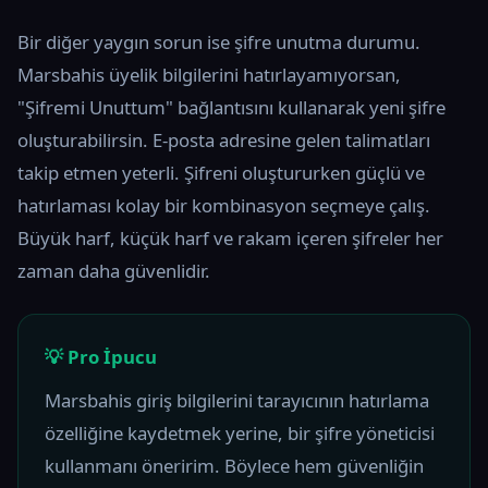
Bir diğer yaygın sorun ise şifre unutma durumu.
Marsbahis üyelik bilgilerini hatırlayamıyorsan,
"Şifremi Unuttum" bağlantısını kullanarak yeni şifre
oluşturabilirsin. E-posta adresine gelen talimatları
takip etmen yeterli. Şifreni oluştururken güçlü ve
hatırlaması kolay bir kombinasyon seçmeye çalış.
Büyük harf, küçük harf ve rakam içeren şifreler her
zaman daha güvenlidir.
💡 Pro İpucu
Marsbahis giriş bilgilerini tarayıcının hatırlama
özelliğine kaydetmek yerine, bir şifre yöneticisi
kullanmanı öneririm. Böylece hem güvenliğin