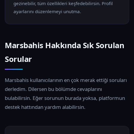
gezinebilir, tüm özellikleri keşfedebilirsin. Profil
ayarlarını düzenlemeyi unutma.
Marsbahis Hakkında Sık Sorulan
Sorular
Marsbahis kullanıcılarının en çok merak ettiği soruları
derledim. Dilersen bu bölümde cevaplarını
bulabilirsin. Eğer sorunun burada yoksa, platformun
destek hattından yardım alabilirsin.