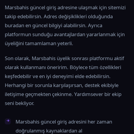
Marsbahis güncel giriş adresine ulaşmak için sitemizi
takip edebilirsin. Adres değişiklikleri olduğunda
buradan en güncel bilgiyi alabilirsin. Ayrıca
platformun sunduğu avantajlardan yararlanmak için
üyeliğini tamamlaman yeterli.
Son olarak, Marsbahis üyelik sonrası platformu aktif
olarak kullanmanı öneririm. Böylece tüm özellikleri
keşfedebilir ve en iyi deneyimi elde edebilirsin.
Herhangi bir sorunla karşılaşırsan, destek ekibiyle
iletişime geçmekten çekinme. Yardımsever bir ekip
seni bekliyor.
Marsbahis güncel giriş adresini her zaman
doğrulanmış kaynaklardan al