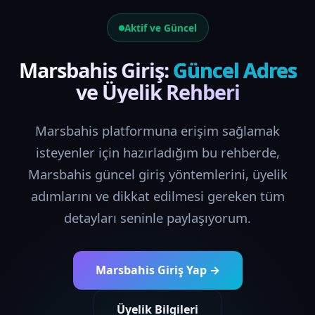
Aktif ve Güncel
Marsbahis Giriş:
Güncel Adres
ve Üyelik Rehberi
Marsbahis platformuna erişim sağlamak
isteyenler için hazırladığım bu rehberde,
Marsbahis güncel giriş yöntemlerini, üyelik
adımlarını ve dikkat edilmesi gereken tüm
detayları seninle paylaşıyorum.
Marsbahis Giriş Yap →
Üyelik Bilgileri