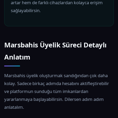
artar hem de farklı cihazlardan kolayca erişim
sağlayabilirsin.
Marsbahis Üyelik Süreci Detaylı
Anlatım
Marsbahis üyelik oluşturmak sandığından çok daha
kolay. Sadece birkaç adımda hesabını aktifleştirebilir
ve platformun sunduğu tüm imkanlardan
yararlanmaya başlayabilirsin. Dilersen adım adım
anlatalım.