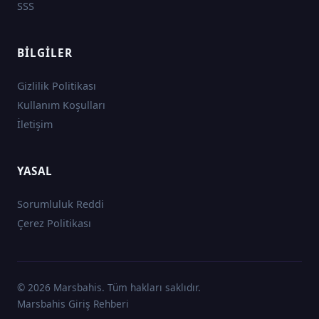
SSS
BILGILER
Gizlilik Politikası
Kullanım Koşulları
İletişim
YASAL
Sorumluluk Reddi
Çerez Politikası
© 2026 Marsbahis. Tüm hakları saklıdır.
Marsbahis Giriş Rehberi