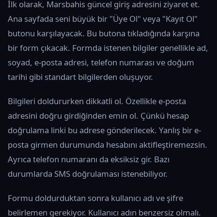
İlk olarak, Marsbahis güncel giriş adresini ziyaret et.
Ana sayfada seni büyük bir "Üye Ol" veya "Kayıt Ol"
butonu karşılayacak. Bu butona tıkladığında karşına
bir form çıkacak. Formda istenen bilgiler genellikle ad,
soyad, e-posta adresi, telefon numarası ve doğum
tarihi gibi standart bilgilerden oluşuyor.
Bilgileri doldururken dikkatli ol. Özellikle e-posta
adresini doğru girdiğinden emin ol. Çünkü hesap
doğrulama linki bu adrese gönderilecek. Yanlış bir e-
posta girmen durumunda hesabını aktifleştiremezsin.
Ayrıca telefon numaranı da eksiksiz gir. Bazı
durumlarda SMS doğrulaması istenebiliyor.
Formu doldurduktan sonra kullanıcı adı ve şifre
belirlemen gerekiyor. Kullanıcı adın benzersiz olmalı.