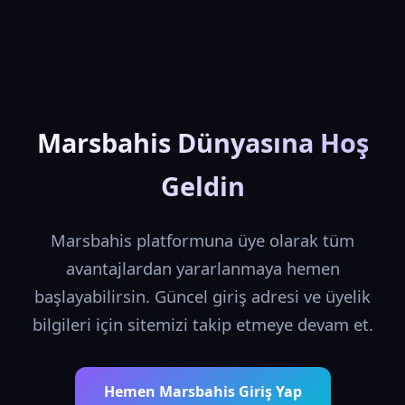
Marsbahis Dünyasına Hoş
Geldin
Marsbahis platformuna üye olarak tüm
avantajlardan yararlanmaya hemen
başlayabilirsin. Güncel giriş adresi ve üyelik
bilgileri için sitemizi takip etmeye devam et.
Hemen Marsbahis Giriş Yap