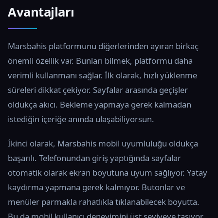
Avantajları
Marsbahis platformunu diğerlerinden ayıran birkaç
önemli özellik var. Bunları bilmek, platformu daha
verimli kullanmanı sağlar. İlk olarak, hızlı yüklenme
süreleri dikkat çekiyor. Sayfalar arasında geçişler
oldukça akıcı. Bekleme yapmaya gerek kalmadan
istediğin içeriğe anında ulaşabiliyorsun.
İkinci olarak, Marsbahis mobil uyumluluğu oldukça
başarılı. Telefonundan giriş yaptığında sayfalar
otomatik olarak ekran boyutuna uyum sağlıyor. Yatay
kaydırma yapmana gerek kalmıyor. Butonlar ve
menüler parmakla rahatlıkla tıklanabilecek boyutta.
Bu da mobil kullanıcı deneyimini üst seviyeye taşıyor.