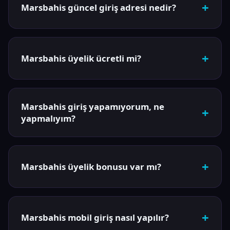
Marsbahis güncel giriş adresi nedir?
Marsbahis güncel giriş adresi sürekli değişebilir.
Platforma erişim için resmi kanalları takip etmeni
Marsbahis üyelik ücretli mi?
öneririm. Güncel adres bilgilerine sitemizden
ulaşabilirsin.
Marsbahis üyelik süreci tamamen ücretsizdir. Kayıt
formunu doldurarak dakikalar içinde hesap
Marsbahis giriş yapamıyorum, ne
oluşturabilirsin.
yapmalıyım?
Öncelikle internet bağlantını kontrol et. Tarayıcı
önbelleğini temizlemeyi dene. Hala sorun yaşıyorsan
Marsbahis üyelik bonusu var mı?
güncel giriş adresini kontrol etmeni öneririm.
Evet, Marsbahis yeni üyelerine özel avantajlar
sunuyor. Üyelik sonrası mevcut kampanyaları
Marsbahis mobil giriş nasıl yapılır?
inceleyebilirsin.