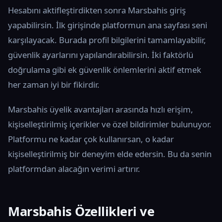
Hesabını aktifleştirdikten sonra Marsbahis giriş
yapabilirsin. İlk girişinde platformun ana sayfası seni
karşılayacak. Burada profil bilgilerini tamamlayabilir,
güvenlik ayarlarını yapılandırabilirsin. İki faktörlü
doğrulama gibi ek güvenlik önlemlerini aktif etmek
her zaman iyi bir fikirdir.
Marsbahis üyelik avantajları arasında hızlı erişim,
kişiselleştirilmiş içerikler ve özel bildirimler bulunuyor.
Platformu ne kadar çok kullanırsan, o kadar
kişiselleştirilmiş bir deneyim elde edersin. Bu da senin
platformdan alacağın verimi artırır.
Marsbahis Özellikleri ve