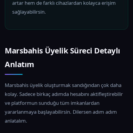
artar hem de farklı cihazlardan kolayca erişim
sağlayabilirsin.
Marsbahis Üyelik Süreci Detaylı
Anlatım
Marsbahis üyelik oluşturmak sandığından çok daha
kolay. Sadece birkaç adımda hesabını aktifleştirebilir
ve platformun sunduğu tüm imkanlardan
yararlanmaya başlayabilirsin. Dilersen adım adım
anlatalım.