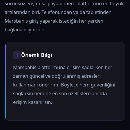
sorunsuz erişim sağlayabilmen, platformun en büyük
artılarından biri. Telefonundan ya da tabletinden
Marsbahis giriş yaparak istediğin her yerden
bağlanabiliyorsun.
Önemli Bilgi
ℹ
Marsbahis platformuna erişim sağlarken her
zaman güncel ve doğrulanmış adresleri
kullanmanı öneririm. Böylece hem güvenliğini
sağlarsın hem de en son özelliklere anında
erişim kazanırsın.