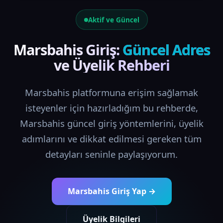
Aktif ve Güncel
Marsbahis Giriş:
Güncel Adres
ve Üyelik Rehberi
Marsbahis platformuna erişim sağlamak
isteyenler için hazırladığım bu rehberde,
Marsbahis güncel giriş yöntemlerini, üyelik
adımlarını ve dikkat edilmesi gereken tüm
detayları seninle paylaşıyorum.
Marsbahis Giriş Yap →
Üyelik Bilgileri