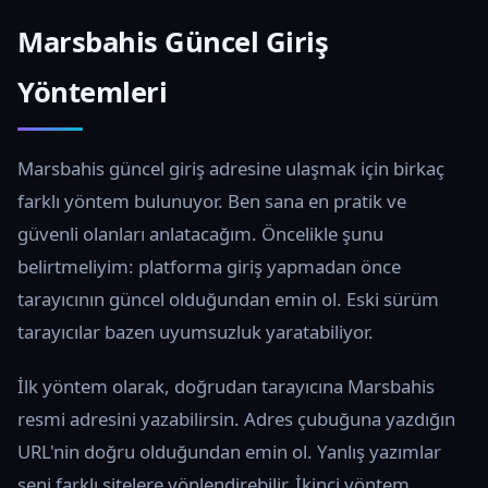
Marsbahis Güncel Giriş
Yöntemleri
Marsbahis güncel giriş adresine ulaşmak için birkaç
farklı yöntem bulunuyor. Ben sana en pratik ve
güvenli olanları anlatacağım. Öncelikle şunu
belirtmeliyim: platforma giriş yapmadan önce
tarayıcının güncel olduğundan emin ol. Eski sürüm
tarayıcılar bazen uyumsuzluk yaratabiliyor.
İlk yöntem olarak, doğrudan tarayıcına Marsbahis
resmi adresini yazabilirsin. Adres çubuğuna yazdığın
URL'nin doğru olduğundan emin ol. Yanlış yazımlar
seni farklı sitelere yönlendirebilir. İkinci yöntem