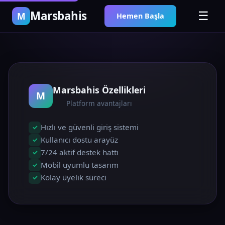
Marsbahis
☰
M
Hemen Başla
Marsbahis Özellikleri
M
Platform avantajları
Hızlı ve güvenli giriş sistemi
Kullanıcı dostu arayüz
7/24 aktif destek hattı
Mobil uyumlu tasarım
Kolay üyelik süreci