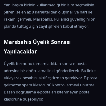
Yani başka birinin kullanmadığı bir isim seçmelisin.
Şifren ise en az 8 karakterden oluşmalı ve harf ile
rakam içermeli. Marsbahis, kullanıcı güvenliğini ön
planda tuttuğu için zayıf şifreleri kabul etmiyor.
Marsbahis Üyelik Sonrası
Yapılacaklar
Üyelik formunu tamamladıktan sonra e-posta
adresine bir doğrulama linki gönderilecek. Bu linke
tıklayarak hesabını aktifleştirmen gerekiyor. E-posta
gelmezse spam klasörünü kontrol etmeyi unutma.
Bazen doğrulama e-postaları istenmeyen posta
klasörüne düşebiliyor.