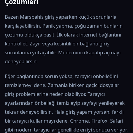
Çözümleri
Bazen Marsbahis giriş yaparken küçük sorunlarla
karşılaşabilirsin. Panik yapma, çoğu zaman bunların
çözümü oldukça basit. İlk olarak internet bağlantını
kontrol et. Zayıf veya kesintili bir bağlantı giriş
sorunlarına yol açabilir. Modeminizi kapatıp açmayı
deneyebilirsin.
Eğer bağlantında sorun yoksa, tarayıcı önbelleğini
temizlemeyi dene. Zamanla biriken geçici dosyalar
giriş problemlerine neden olabiliyor. Tarayıcı
ayarlarından önbelleği temizleyip sayfayı yenileyerek
tekrar deneyebilirsin. Hala giriş yapamıyorsan, farklı
bir tarayıcı kullanmayı dene. Chrome, Firefox, Safari
gibi modern tarayıcılar genellikle en iyi sonucu veriyor.