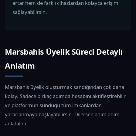
artar hem de farklı cihazlardan kolayca erişim
sağlayabilirsin.
Marsbahis Üyelik Süreci Detaylı
Anlatım
Marsbahis üyelik oluşturmak sandığından çok daha
kolay. Sadece birkaç adımda hesabını aktifleştirebilir
ve platformun sunduğu tüm imkanlardan
yararlanmaya başlayabilirsin. Dilersen adım adım
anlatalım.