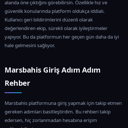
alanda öne çıktığını görebilirsin. Özellikle hız ve
güvenlik konularında platform oldukça iddialı.
Kullanıcı geri bildirimlerini düzenli olarak
değerlendiren ekip, sürekli olarak iyileştirmeler
yapıyor. Bu da platformun her geçen gün daha da iyi
hale gelmesini sağlıyor.
Marsbahis Giriş Adım Adım
Rehber
Marsbahis platformuna giriş yapmak için takip etmen
gereken adımları basitleştirdim. Bu rehberi takip
edersen, hiç zorlanmadan hesabına erişim