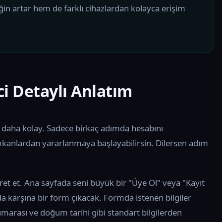
in artar hem de farklı cihazlardan kolayca erişim
i Detaylı Anlatım
 daha kolay. Sadece birkaç adımda hesabını
mkanlardan yararlanmaya başlayabilirsin. Dilersen adım
aret et. Ana sayfada seni büyük bir "Üye Ol" veya "Kayıt
a karşına bir form çıkacak. Formda istenen bilgiler
numarası ve doğum tarihi gibi standart bilgilerden