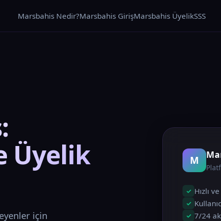
Marsbahis Nedir?
Marsbahis Giriş
Marsbahis Üyelik
SSS
:
 Üyelik
Mar
M
Plat
Hızlı ve
Kullanı
yenler için
7/24 akt