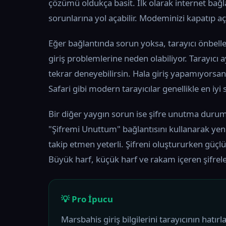
çözümü oldukça basit. İlk olarak internet bağlan
sorunlarına yol açabilir. Modeminizi kapatıp a
Eğer bağlantında sorun yoksa, tarayıcı önbell
giriş problemlerine neden olabiliyor. Tarayıcı 
tekrar deneyebilirsin. Hala giriş yapamıyorsan,
Safari gibi modern tarayıcılar genellikle en iyi
Bir diğer yaygın sorun ise şifre unutma durumu
"Şifremi Unuttum" bağlantısını kullanarak yeni 
takip etmen yeterli. Şifreni oluştururken güçl
Büyük harf, küçük harf ve rakam içeren şifrel
💡 Pro İpucu
Marsbahis giriş bilgilerini tarayıcının hatır