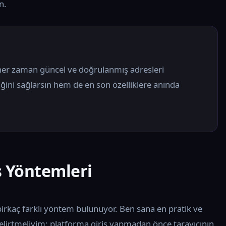
n.
her zaman güncel ve doğrulanmış adresleri
ini sağlarsın hem de en son özelliklere anında
ş Yöntemleri
birkaç farklı yöntem bulunuyor. Ben sana en pratik ve
belirtmeliyim: platforma giriş yapmadan önce tarayıcının