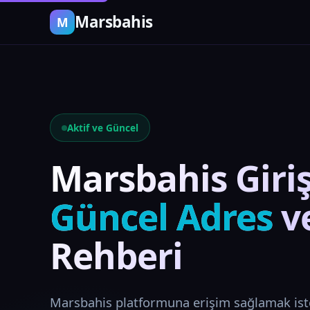
Marsbahis
M
Aktif ve Güncel
Marsbahis Giriş
Güncel Adres
ve
Rehberi
Marsbahis platformuna erişim sağlamak iste