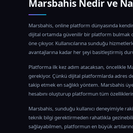
Marsbahis Nedir ve Nası
Marsbahis, online platform dünyasında kendine
dijital ortamda güvenilir bir platform bulma
öne çıkıyor. Kullanıcılarına sunduğu hizmetler
avantajlarına kadar her şeyi basitleştirmiş d
Platforma ilk kez adım atacaksan, öncelikle M
gerekiyor. Çünkü dijital platformlarda adres de
takip etmek en sağlıklı yöntem. Marsbahis üyel
hesabını oluşturup platformun tüm özellikleri
Marsbahis, sunduğu kullanıcı deneyimiyle rakipl
teknik bilgi gerektirmeden rahatlıkla gezinebi
sağlayabilmen, platformun en büyük artılarınd