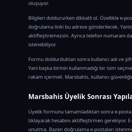
oluşuyor.
Bilgileri doldururken dikkatli ol. Özellikle e-
doğrulama linki bu adrese gönderilecek. Yanl
aktifleştiremezsin. Ayrıca telefon numaranı d
istenebiliyor.
Formu doldurduktan sonra kullanıcı adı ve şifr
Yani başka birinin kullanmadığı bir isim seçmel
rakam içermeli. Marsbahis, kullanıcı güvenliğin
Marsbahis Üyelik Sonrası Yapıl
Üyelik formunu tamamladıktan sonra e-posta a
tıklayarak hesabını aktifleştirmen gerekiyor.
unutma. Bazen doğrulama e-postaları istenme