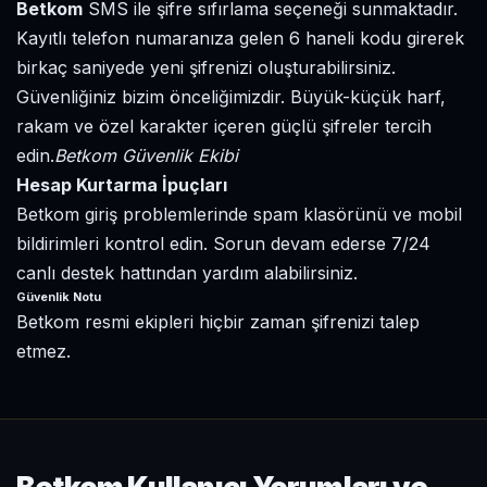
Betkom
SMS ile şifre sıfırlama seçeneği sunmaktadır.
Kayıtlı telefon numaranıza gelen 6 haneli kodu girerek
birkaç saniyede yeni şifrenizi oluşturabilirsiniz.
Güvenliğiniz bizim önceliğimizdir. Büyük-küçük harf,
rakam ve özel karakter içeren güçlü şifreler tercih
edin.
Betkom Güvenlik Ekibi
Hesap Kurtarma İpuçları
Betkom giriş problemlerinde spam klasörünü ve mobil
bildirimleri kontrol edin. Sorun devam ederse 7/24
canlı destek hattından yardım alabilirsiniz.
Güvenlik Notu
Betkom resmi ekipleri hiçbir zaman şifrenizi talep
etmez.