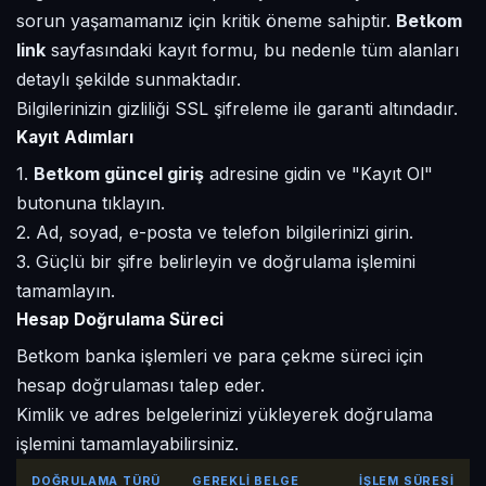
sorun yaşamamanız için kritik öneme sahiptir.
Betkom
link
sayfasındaki kayıt formu, bu nedenle tüm alanları
detaylı şekilde sunmaktadır.
Bilgilerinizin gizliliği SSL şifreleme ile garanti altındadır.
Kayıt Adımları
1.
Betkom güncel giriş
adresine gidin ve "Kayıt Ol"
butonuna tıklayın.
2. Ad, soyad, e-posta ve telefon bilgilerinizi girin.
3. Güçlü bir şifre belirleyin ve doğrulama işlemini
tamamlayın.
Hesap Doğrulama Süreci
Betkom banka işlemleri ve para çekme süreci için
hesap doğrulaması talep eder.
Kimlik ve adres belgelerinizi yükleyerek doğrulama
işlemini tamamlayabilirsiniz.
DOĞRULAMA TÜRÜ
GEREKLI BELGE
İŞLEM SÜRESI