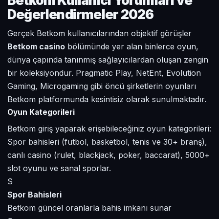
Betkom Kullanıcı Yorumları ve
Değerlendirmeler 2026
Gerçek Betkom kullanıcılarından objektif görüşler
Betkom casino
bölümünde yer alan binlerce oyun,
dünya çapında tanınmış sağlayıcılardan oluşan zengin
bir koleksiyondur. Pragmatic Play, NetEnt, Evolution
Gaming, Microgaming gibi öncü şirketlerin oyunları
Betkom platformunda kesintisiz olarak sunulmaktadır.
Oyun Kategorileri
Betkom giriş yaparak erişebileceğiniz oyun kategorileri:
Spor bahisleri (futbol, basketbol, tenis ve 30+ branş),
canlı casino (rulet, blackjack, poker, baccarat), 5000+
slot oyunu ve sanal sporlar.
S
Spor Bahisleri
Betkom güncel oranlarla bahis imkanı sunar