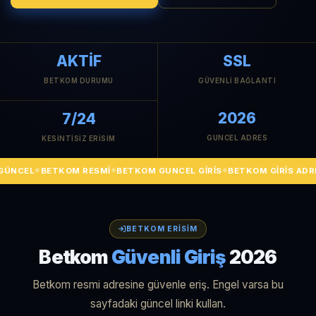
AKTİF
SSL
BETKOM DURUMU
GÜVENLI BAĞLANTI
2026
7/24
GUNCEL ADRES
KESINTISIZ ERISIM
ÜNCEL
BETKOM RESMI
BETKOM GUNCEL GIRIS
BETKOM GIRIS ADRES
BETKOM ERISIM
Betkom
Güvenli Giriş
2026
Betkom resmi adresine güvenle eriş. Engel varsa bu
sayfadaki güncel linki kullan.