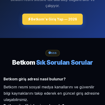
çalışıyor.
Betkom'e Giriş Yap — 2026
SSS
Betkom
Sık Sorulan Sorular
Betkom giriş adresi nasıl bulunur?
Betkom resmi sosyal medya kanallarını ve güvenilir
bilgi kaynaklarını takip ederek en güncel giriş adresine
ulaşabilirsiniz.