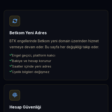
Betkom Yeni Adres
BTK engellerinde Betkom yeni domain üzerinden hizmet
vermeye devam eder. Bu sayfa her değişikliği takip eder.
Engel geçici, platform kalıcı
Bakiye ve hesap korunur
Saatler içinde yeni adres
Üyelik bilgileri değişmez
Hesap Güvenliği