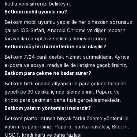
kodla yeni şifrenizi belirleyin.
Betkom mobil uyumlu mu?
Betkom mobil uyumlu yapısı ile her cihazdan sorunsuz
çalışır. iOS Safari, Android Chrome ve diğer modern
tarayıcılarda optimize edilmiş deneyim sunar.
Betkom müşteri hizmetlerine nasıl ulaşılır?
Betkom 7/24 canlı destek hizmeti sunmaktadır. Ayrıca
e-posta ve sosyal medya ile de iletişime geçebilirsiniz.
Betkom para çekme ne kadar sürer?
Betkom hızlı ödeme altyapısı ile para çekme talepleri
genellikle 30 dakika içinde işleme alınır. Papara ve
kripto para çekimleri daha hızlı gerçekleşmektedir.
Betkom yatırım yöntemleri nelerdir?
Betkom platformunda birçok farklı ödeme yöntemi ile
yatırım yapabilirsiniz: Papara, banka havalesi, Bitcoin,
USDT, kredi kartı ve daha fazlası.