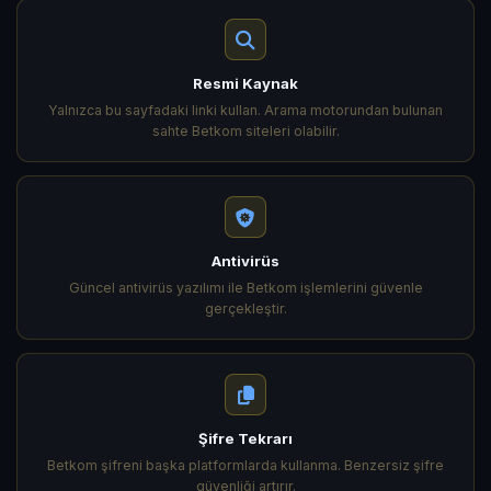
Resmi Kaynak
Yalnızca bu sayfadaki linki kullan. Arama motorundan bulunan
sahte Betkom siteleri olabilir.
Antivirüs
Güncel antivirüs yazılımı ile Betkom işlemlerini güvenle
gerçekleştir.
Şifre Tekrarı
Betkom şifreni başka platformlarda kullanma. Benzersiz şifre
güvenliği artırır.