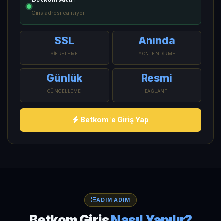
Giris adresi calisiyor
SSL
Anında
SIFRELEME
YÖNLENDIRME
Günlük
Resmi
GÜNCELLEME
BAĞLANTI
Betkom'e Giriş Yap
ADIM ADIM
Betkom Giris
Nasıl Yapılır?