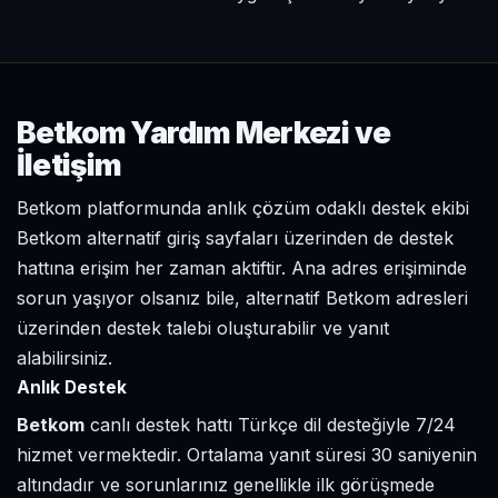
Betkom Yardım Merkezi ve
İletişim
Betkom platformunda anlık çözüm odaklı destek ekibi
Betkom alternatif giriş sayfaları üzerinden de destek
hattına erişim her zaman aktiftir. Ana adres erişiminde
sorun yaşıyor olsanız bile, alternatif Betkom adresleri
üzerinden destek talebi oluşturabilir ve yanıt
alabilirsiniz.
Anlık Destek
Betkom
canlı destek hattı Türkçe dil desteğiyle 7/24
hizmet vermektedir. Ortalama yanıt süresi 30 saniyenin
altındadır ve sorunlarınız genellikle ilk görüşmede