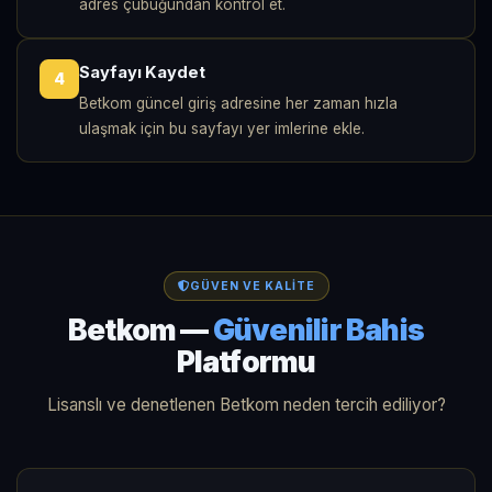
adres çubuğundan kontrol et.
Sayfayı Kaydet
4
Betkom güncel giriş adresine her zaman hızla
ulaşmak için bu sayfayı yer imlerine ekle.
GÜVEN VE KALITE
Betkom —
Güvenilir Bahis
Platformu
Lisanslı ve denetlenen Betkom neden tercih ediliyor?