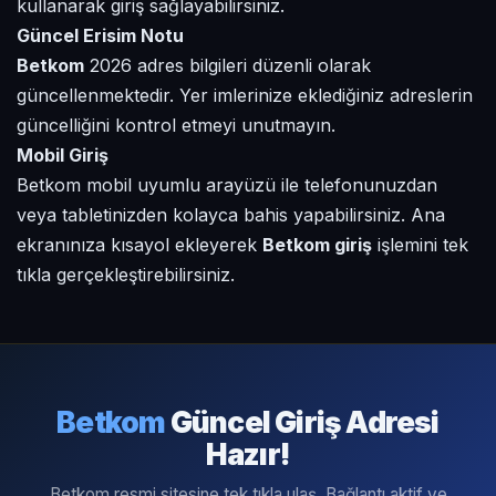
kullanarak giriş sağlayabilirsiniz.
Güncel Erisim Notu
Betkom
2026 adres bilgileri düzenli olarak
güncellenmektedir. Yer imlerinize eklediğiniz adreslerin
güncelliğini kontrol etmeyi unutmayın.
Mobil Giriş
Betkom mobil uyumlu arayüzü ile telefonunuzdan
veya tabletinizden kolayca bahis yapabilirsiniz. Ana
ekranınıza kısayol ekleyerek
Betkom giriş
işlemini tek
tıkla gerçekleştirebilirsiniz.
Betkom
Güncel Giriş Adresi
Hazır!
Betkom resmi sitesine tek tıkla ulaş. Bağlantı aktif ve