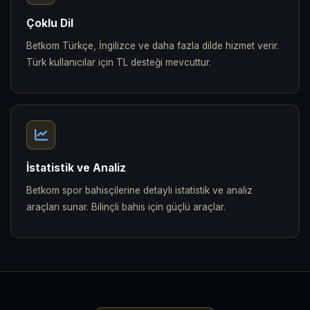
Çoklu Dil
Betkom Türkçe, İngilizce ve daha fazla dilde hizmet verir.
Türk kullanıcılar için TL desteği mevcuttur.
İstatistik ve Analiz
Betkom spor bahisçilerine detaylı istatistik ve analiz
araçları sunar. Bilinçli bahis için güçlü araçlar.