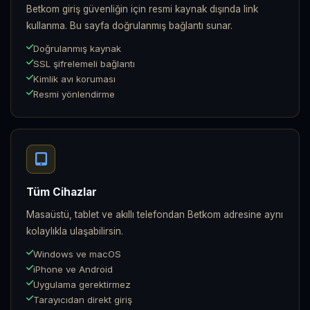
Betkom giriş güvenliğin için resmi kaynak dışında link
kullanma. Bu sayfa doğrulanmış bağlantı sunar.
Doğrulanmış kaynak
SSL şifrelemeli bağlantı
Kimlik avı koruması
Resmi yönlendirme
Tüm Cihazlar
Masaüstü, tablet ve akıllı telefondan Betkom adresine aynı
kolaylıkla ulaşabilirsin.
Windows ve macOS
iPhone ve Android
Uygulama gerektirmez
Tarayıcıdan direkt giriş