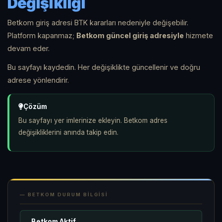
Değişikliği
Betkom giriş adresi BTK kararları nedeniyle değişebilir.
Platform kapanmaz;
Betkom güncel giriş adresiyle
hizmete
devam eder.
Bu sayfayı kaydedin. Her değişiklikte güncellenir ve doğru
adrese yönlendirir.
Çözüm
Bu sayfayı yer imlerinize ekleyin. Betkom adres
değişikliklerini anında takip edin.
— BETKOM DURUM BILGISI
Betkom Aktif