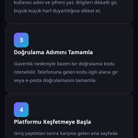
kullanıcı adını ve şifreni yaz. Bilgileri dikkatli gir,
büyük-küçük harf duyarlılığına dikkat et.
3
Doğrulama Adımını Tamamla
Güvenlik nedeniyle bazen bir doğrulama kodu
istenebilir. Telefonuna gelen kodu ilgili alana gir
veya e-posta doğrulamasını tamamla.
4
Platformu Keşfetmeye Başla
Giriş yaptıktan sonra karşına gelen ana sayfada