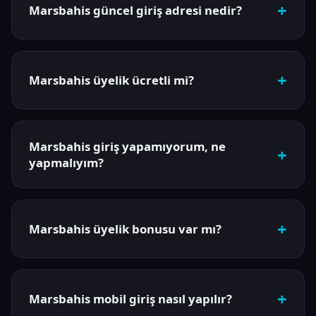
Marsbahis güncel giriş adresi nedir?
Marsbahis güncel giriş adresi sürekli değişebilir.
Platforma erişim için resmi kanalları takip etmeni
Marsbahis üyelik ücretli mi?
öneririm. Güncel adres bilgilerine sitemizden
ulaşabilirsin.
Marsbahis üyelik süreci tamamen ücretsizdir. Kayıt
formunu doldurarak dakikalar içinde hesap
Marsbahis giriş yapamıyorum, ne
oluşturabilirsin.
yapmalıyım?
Öncelikle internet bağlantını kontrol et. Tarayıcı
önbelleğini temizlemeyi dene. Hala sorun yaşıyorsan
Marsbahis üyelik bonusu var mı?
güncel giriş adresini kontrol etmeni öneririm.
Evet, Marsbahis yeni üyelerine özel avantajlar
sunuyor. Üyelik sonrası mevcut kampanyaları
Marsbahis mobil giriş nasıl yapılır?
inceleyebilirsin.