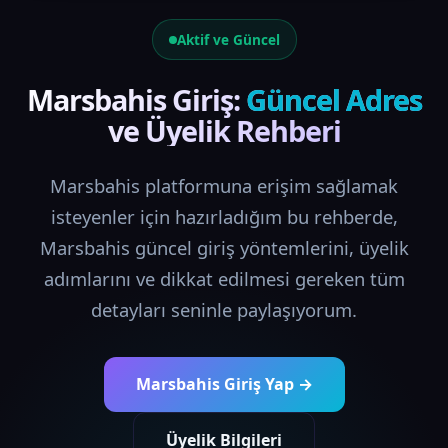
Aktif ve Güncel
Marsbahis Giriş:
Güncel Adres
ve Üyelik Rehberi
Marsbahis platformuna erişim sağlamak
isteyenler için hazırladığım bu rehberde,
Marsbahis güncel giriş yöntemlerini, üyelik
adımlarını ve dikkat edilmesi gereken tüm
detayları seninle paylaşıyorum.
Marsbahis Giriş Yap →
Üyelik Bilgileri