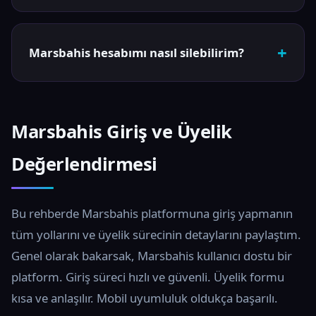
Marsbahis mobil giriş için tarayıcını açarak güncel
adresi yazman yeterli. Mobil uyumlu tasarım
Marsbahis hesabımı nasıl silebilirim?
sayesinde telefonundan rahatlıkla erişim
sağlayabilirsin.
Hesap silme işlemi için müşteri hizmetleriyle iletişime
geçmen gerekiyor. Destek talebi oluşturarak
Marsbahis Giriş ve Üyelik
hesabının kapatılmasını isteyebilirsin.
Değerlendirmesi
Bu rehberde Marsbahis platformuna giriş yapmanın
tüm yollarını ve üyelik sürecinin detaylarını paylaştım.
Genel olarak bakarsak, Marsbahis kullanıcı dostu bir
platform. Giriş süreci hızlı ve güvenli. Üyelik formu
kısa ve anlaşılır. Mobil uyumluluk oldukça başarılı.