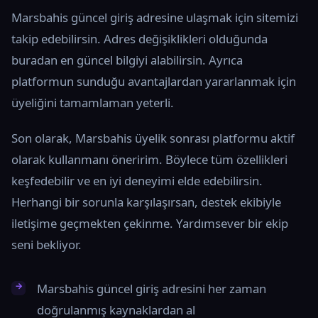
Marsbahis güncel giriş adresine ulaşmak için sitemizi
takip edebilirsin. Adres değişiklikleri olduğunda
buradan en güncel bilgiyi alabilirsin. Ayrıca
platformun sunduğu avantajlardan yararlanmak için
üyeliğini tamamlaman yeterli.
Son olarak, Marsbahis üyelik sonrası platformu aktif
olarak kullanmanı öneririm. Böylece tüm özellikleri
keşfedebilir ve en iyi deneyimi elde edebilirsin.
Herhangi bir sorunla karşılaşırsan, destek ekibiyle
iletişime geçmekten çekinme. Yardımsever bir ekip
seni bekliyor.
Marsbahis güncel giriş adresini her zaman
doğrulanmış kaynaklardan al