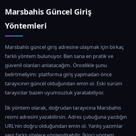
Marsbahis Güncel Giriş
Yöntemleri
Marsbahis güncel giriş adresine ulaşmak için birkaç
farklı yöntem bulunuyor. Ben sana en pratik ve
güvenli olanları anlatacağım. Öncelikle şunu
belirtmeliyim: platforma giriş yapmadan önce
tarayıcının güncel olduğundan emin ol. Eski sürüm
tarayıcılar bazen uyumsuzluk yaratabiliyor.
İlk yöntem olarak, doğrudan tarayıcına Marsbahis
resmi adresini yazabilirsin. Adres çubuğuna yazdığın
URL'nin doğru olduğundan emin ol. Yanlış yazımlar
seni farklı sitelere yönlendirebilir. İkinci yöntem