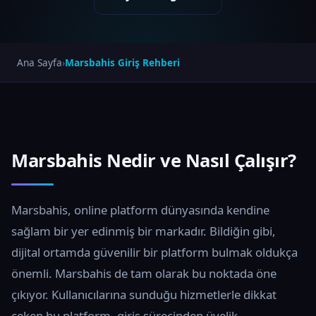
Ana Sayfa
›
Marsbahis Giriş Rehberi
Marsbahis Nedir ve Nasıl Çalışır?
Marsbahis, online platform dünyasında kendine
sağlam bir yer edinmiş bir markadır. Bildiğin gibi,
dijital ortamda güvenilir bir platform bulmak oldukça
önemli. Marsbahis de tam olarak bu noktada öne
çıkıyor. Kullanıcılarına sunduğu hizmetlerle dikkat
çeken bu platform, giriş sürecinden üyelik