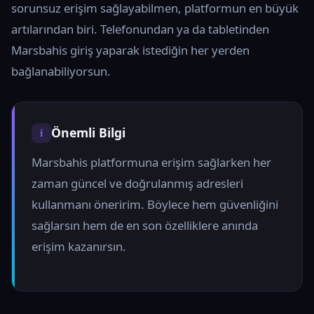
sorunsuz erişim sağlayabilmen, platformun en büyük
artılarından biri. Telefonundan ya da tabletinden
Marsbahis giriş yaparak istediğin her yerden
bağlanabiliyorsun.
Önemli Bilgi
ℹ
Marsbahis platformuna erişim sağlarken her
zaman güncel ve doğrulanmış adresleri
kullanmanı öneririm. Böylece hem güvenliğini
sağlarsın hem de en son özelliklere anında
erişim kazanırsın.