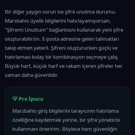
Bir diğer yaygın sorun ise şifre unutma durumu.
Marsbahis üyelik bilgilerini hatırlayamıyorsan,
"Şifremi Unuttum" bağlantısını kullanarak yeni şifre
oluşturabilirsin. E-posta adresine gelen talimatları
takip etmen yeterli. Şifreni oluştururken güçlü ve
hatırlaması kolay bir kombinasyon seçmeye çalış.
Büyük harf, küçük harf ve rakam içeren şifreler her
zaman daha güvenlidir.
💡 Pro İpucu
Marsbahis giriş bilgilerini tarayıcının hatırlama
özelliğine kaydetmek yerine, bir şifre yöneticisi
kullanmanı öneririm. Böylece hem güvenliğin