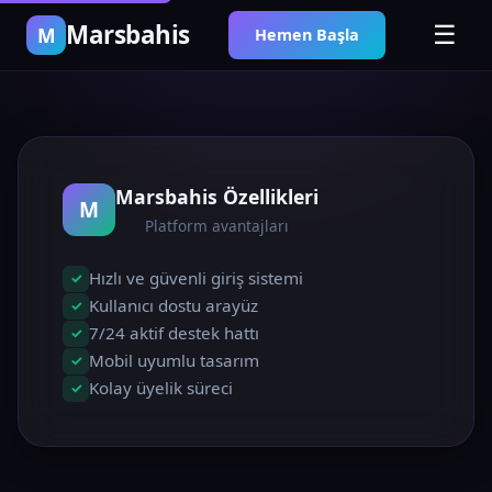
Marsbahis
☰
M
Hemen Başla
Marsbahis Özellikleri
M
Platform avantajları
Hızlı ve güvenli giriş sistemi
Kullanıcı dostu arayüz
7/24 aktif destek hattı
Mobil uyumlu tasarım
Kolay üyelik süreci