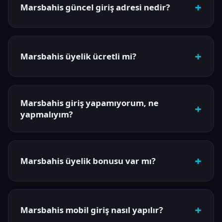
Marsbahis güncel giriş adresi nedir?
Marsbahis güncel giriş adresi sürekli değişebilir.
Platforma erişim için resmi kanalları takip etmeni
Marsbahis üyelik ücretli mi?
öneririm. Güncel adres bilgilerine sitemizden
ulaşabilirsin.
Marsbahis üyelik süreci tamamen ücretsizdir. Kayıt
formunu doldurarak dakikalar içinde hesap
Marsbahis giriş yapamıyorum, ne
oluşturabilirsin.
yapmalıyım?
Öncelikle internet bağlantını kontrol et. Tarayıcı
önbelleğini temizlemeyi dene. Hala sorun yaşıyorsan
Marsbahis üyelik bonusu var mı?
güncel giriş adresini kontrol etmeni öneririm.
Evet, Marsbahis yeni üyelerine özel avantajlar
sunuyor. Üyelik sonrası mevcut kampanyaları
Marsbahis mobil giriş nasıl yapılır?
inceleyebilirsin.