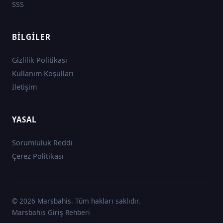
SSS
BILGILER
Gizlilik Politikası
Kullanım Koşulları
İletişim
YASAL
Sorumluluk Reddi
Çerez Politikası
© 2026 Marsbahis. Tüm hakları saklıdır.
Marsbahis Giriş Rehberi