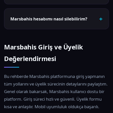
Marsbahis mobil giriş için tarayıcını açarak güncel
adresi yazman yeterli. Mobil uyumlu tasarım
Marsbahis hesabımı nasıl silebilirim?
sayesinde telefonundan rahatlıkla erişim
sağlayabilirsin.
Hesap silme işlemi için müşteri hizmetleriyle iletişime
geçmen gerekiyor. Destek talebi oluşturarak
Marsbahis Giriş ve Üyelik
hesabının kapatılmasını isteyebilirsin.
Değerlendirmesi
Bu rehberde Marsbahis platformuna giriş yapmanın
tüm yollarını ve üyelik sürecinin detaylarını paylaştım.
Genel olarak bakarsak, Marsbahis kullanıcı dostu bir
platform. Giriş süreci hızlı ve güvenli. Üyelik formu
kısa ve anlaşılır. Mobil uyumluluk oldukça başarılı.