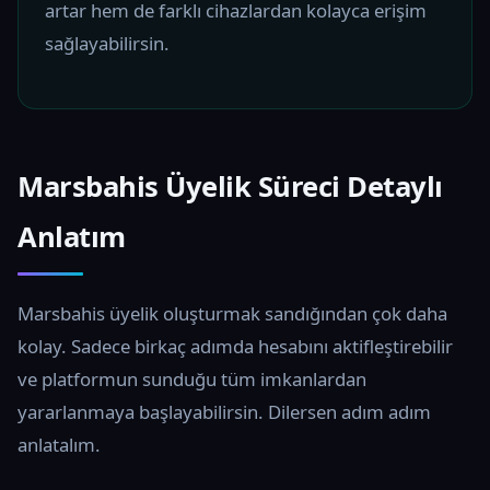
artar hem de farklı cihazlardan kolayca erişim
sağlayabilirsin.
Marsbahis Üyelik Süreci Detaylı
Anlatım
Marsbahis üyelik oluşturmak sandığından çok daha
kolay. Sadece birkaç adımda hesabını aktifleştirebilir
ve platformun sunduğu tüm imkanlardan
yararlanmaya başlayabilirsin. Dilersen adım adım
anlatalım.