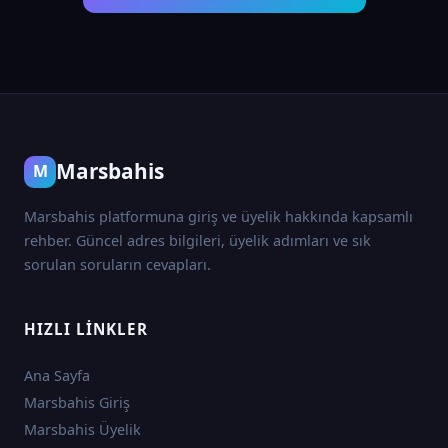
Marsbahis
M
Marsbahis platformuna giriş ve üyelik hakkında kapsamlı
rehber. Güncel adres bilgileri, üyelik adımları ve sık
sorulan soruların cevapları.
HIZLI LINKLER
Ana Sayfa
Marsbahis Giriş
Marsbahis Üyelik