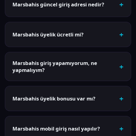
Marsbahis güncel giriş adresi nedir?
Marsbahis güncel giriş adresi sürekli değişebilir.
Platforma erişim için resmi kanalları takip etmeni
Marsbahis üyelik ücretli mi?
öneririm. Güncel adres bilgilerine sitemizden
ulaşabilirsin.
Marsbahis üyelik süreci tamamen ücretsizdir. Kayıt
formunu doldurarak dakikalar içinde hesap
Marsbahis giriş yapamıyorum, ne
oluşturabilirsin.
yapmalıyım?
Öncelikle internet bağlantını kontrol et. Tarayıcı
önbelleğini temizlemeyi dene. Hala sorun yaşıyorsan
Marsbahis üyelik bonusu var mı?
güncel giriş adresini kontrol etmeni öneririm.
Evet, Marsbahis yeni üyelerine özel avantajlar
sunuyor. Üyelik sonrası mevcut kampanyaları
Marsbahis mobil giriş nasıl yapılır?
inceleyebilirsin.