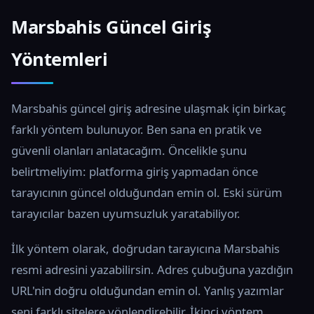
Marsbahis Güncel Giriş
Yöntemleri
Marsbahis güncel giriş adresine ulaşmak için birkaç
farklı yöntem bulunuyor. Ben sana en pratik ve
güvenli olanları anlatacağım. Öncelikle şunu
belirtmeliyim: platforma giriş yapmadan önce
tarayıcının güncel olduğundan emin ol. Eski sürüm
tarayıcılar bazen uyumsuzluk yaratabiliyor.
İlk yöntem olarak, doğrudan tarayıcına Marsbahis
resmi adresini yazabilirsin. Adres çubuğuna yazdığın
URL'nin doğru olduğundan emin ol. Yanlış yazımlar
seni farklı sitelere yönlendirebilir. İkinci yöntem