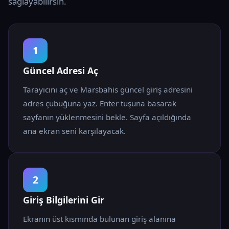
sağlayabilirsin.
1
Güncel Adresi Aç
Tarayıcını aç ve Marsbahis güncel giriş adresini
adres çubuğuna yaz. Enter tuşuna basarak
sayfanın yüklenmesini bekle. Sayfa açıldığında
ana ekran seni karşılayacak.
2
Giriş Bilgilerini Gir
Ekranın üst kısmında bulunan giriş alanına