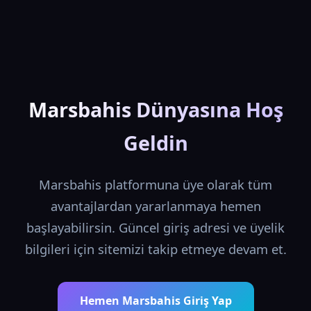
Marsbahis Dünyasına Hoş
Geldin
Marsbahis platformuna üye olarak tüm
avantajlardan yararlanmaya hemen
başlayabilirsin. Güncel giriş adresi ve üyelik
bilgileri için sitemizi takip etmeye devam et.
Hemen Marsbahis Giriş Yap