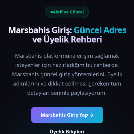
Aktif ve Güncel
Marsbahis Giriş:
Güncel Adres
ve Üyelik Rehberi
Marsbahis platformuna erişim sağlamak
isteyenler için hazırladığım bu rehberde,
Marsbahis güncel giriş yöntemlerini, üyelik
adımlarını ve dikkat edilmesi gereken tüm
detayları seninle paylaşıyorum.
Marsbahis Giriş Yap →
Üyelik Bilgileri