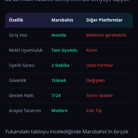
Özellik
Marsbahis
Diğer Platformlar
Giriş Hızı
Anında
Bekleme gerekebilir
Mobil Uyumluluk
Tam Uyumlu
Kısmi
Üyelik Süreci
2 Dakika
Uzun Formlar
Güvenlik
Yüksek
Değişken
Destek Hattı
7/24
Sınırlı Saatler
Arayüz Tasarımı
Modern
Eski Tip
Yukarıdaki tabloyu incelediğinde Marsbahis'in birçok