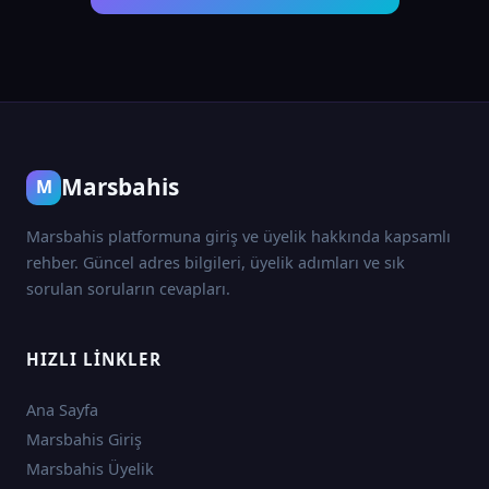
Marsbahis
M
Marsbahis platformuna giriş ve üyelik hakkında kapsamlı
rehber. Güncel adres bilgileri, üyelik adımları ve sık
sorulan soruların cevapları.
HIZLI LINKLER
Ana Sayfa
Marsbahis Giriş
Marsbahis Üyelik