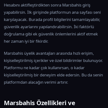
Hesabını aktifleştirdikten sonra Marsbahis giriş
yapabilirsin. İlk girişinde platformun ana sayfası seni
karşılayacak. Burada profil bilgilerini tamamlayabilir,
güvenlik ayarlarını yapılandırabilirsin. İki faktörlü
doğrulama gibi ek güvenlik önlemlerini aktif etmek
her zaman iyi bir fikirdir.
Marsbahis üyelik avantajları arasında hızlı erişim,
kişiselleştirilmiş içerikler ve özel bildirimler bulunuyor.
Platformu ne kadar çok kullanırsan, o kadar
kişiselleştirilmiş bir deneyim elde edersin. Bu da senin
platformdan alacağın verimi artırır.
Marsbahis Özellikleri ve