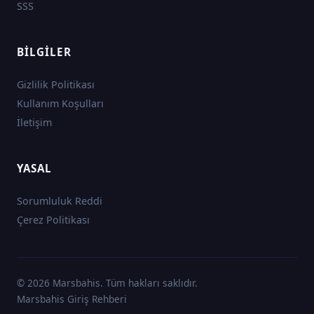
SSS
BILGILER
Gizlilik Politikası
Kullanım Koşulları
İletişim
YASAL
Sorumluluk Reddi
Çerez Politikası
© 2026 Marsbahis. Tüm hakları saklıdır.
Marsbahis Giriş Rehberi