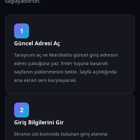
sağlayabilirsin.
1
Güncel Adresi Aç
Tarayıcını aç ve Marsbahis güncel giriş adresini
adres çubuğuna yaz. Enter tuşuna basarak
sayfanın yüklenmesini bekle. Sayfa açıldığında
ana ekran seni karşılayacak.
2
Giriş Bilgilerini Gir
Ekranın üst kısmında bulunan giriş alanına