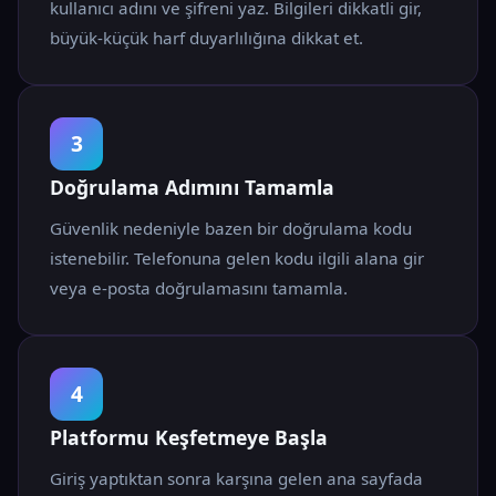
kullanıcı adını ve şifreni yaz. Bilgileri dikkatli gir,
büyük-küçük harf duyarlılığına dikkat et.
3
Doğrulama Adımını Tamamla
Güvenlik nedeniyle bazen bir doğrulama kodu
istenebilir. Telefonuna gelen kodu ilgili alana gir
veya e-posta doğrulamasını tamamla.
4
Platformu Keşfetmeye Başla
Giriş yaptıktan sonra karşına gelen ana sayfada