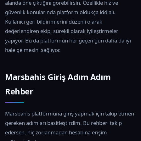
alanda öne çıktığını görebilirsin. Özellikle hız ve
güvenlik konularında platform oldukça iddialı.
Kullanıcı geri bildirimlerini düzenli olarak
değerlendiren ekip, sürekli olarak iyileştirmeler
yapıyor. Bu da platformun her geçen gün daha da iyi
hale gelmesini sağlıyor.
Marsbahis Giriş Adım Adım
Rehber
Marsbahis platformuna giriş yapmak için takip etmen
gereken adımları basitleştirdim. Bu rehberi takip
edersen, hiç zorlanmadan hesabına erişim