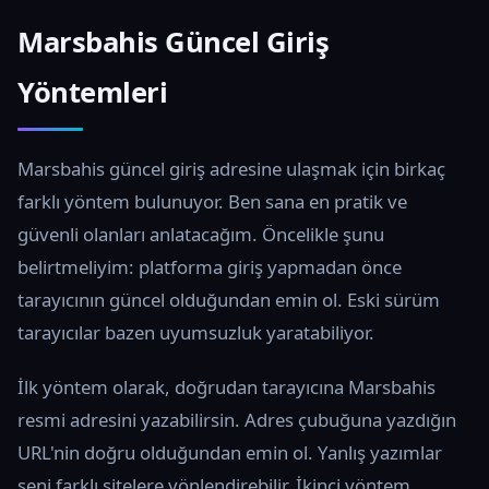
Marsbahis Güncel Giriş
Yöntemleri
Marsbahis güncel giriş adresine ulaşmak için birkaç
farklı yöntem bulunuyor. Ben sana en pratik ve
güvenli olanları anlatacağım. Öncelikle şunu
belirtmeliyim: platforma giriş yapmadan önce
tarayıcının güncel olduğundan emin ol. Eski sürüm
tarayıcılar bazen uyumsuzluk yaratabiliyor.
İlk yöntem olarak, doğrudan tarayıcına Marsbahis
resmi adresini yazabilirsin. Adres çubuğuna yazdığın
URL'nin doğru olduğundan emin ol. Yanlış yazımlar
seni farklı sitelere yönlendirebilir. İkinci yöntem