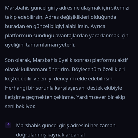
Marsbahis güncel giriş adresine ulaşmak için sitemizi
takip edebilirsin. Adres değişiklikleri olduğunda
buradan en güncel bilgiyi alabilirsin. Ayrıca
platformun sunduğu avantajlardan yararlanmak için
üyeliğini tamamlaman yeterli.
Son olarak, Marsbahis üyelik sonrası platformu aktif
olarak kullanmanı öneririm. Böylece tüm özellikleri
keşfedebilir ve en iyi deneyimi elde edebilirsin.
Herhangi bir sorunla karşılaşırsan, destek ekibiyle
iletişime geçmekten çekinme. Yardımsever bir ekip
seni bekliyor.
Marsbahis güncel giriş adresini her zaman
doğrulanmış kaynaklardan al