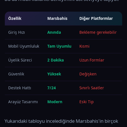
Özellik
Marsbahis
Diğer Platformlar
Giriş Hızı
Anında
Bekleme gerekebilir
Mobil Uyumluluk
Tam Uyumlu
Kısmi
Üyelik Süreci
2 Dakika
Uzun Formlar
Güvenlik
Yüksek
Değişken
Destek Hattı
7/24
Sınırlı Saatler
Arayüz Tasarımı
Modern
Eski Tip
Yukarıdaki tabloyu incelediğinde Marsbahis'in birçok