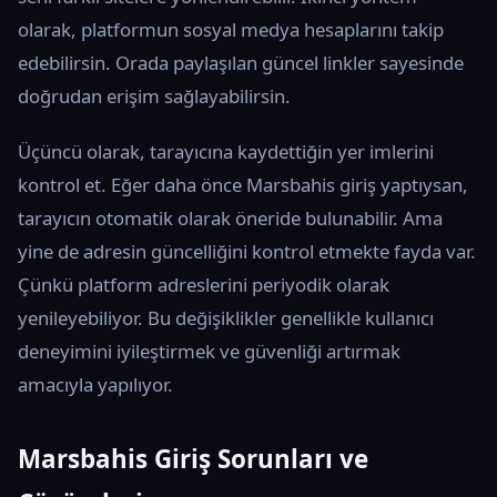
olarak, platformun sosyal medya hesaplarını takip
edebilirsin. Orada paylaşılan güncel linkler sayesinde
doğrudan erişim sağlayabilirsin.
Üçüncü olarak, tarayıcına kaydettiğin yer imlerini
kontrol et. Eğer daha önce Marsbahis giriş yaptıysan,
tarayıcın otomatik olarak öneride bulunabilir. Ama
yine de adresin güncelliğini kontrol etmekte fayda var.
Çünkü platform adreslerini periyodik olarak
yenileyebiliyor. Bu değişiklikler genellikle kullanıcı
deneyimini iyileştirmek ve güvenliği artırmak
amacıyla yapılıyor.
Marsbahis Giriş Sorunları ve