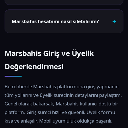
Marsbahis mobil giriş için tarayıcını açarak güncel
adresi yazman yeterli. Mobil uyumlu tasarım
Marsbahis hesabımı nasıl silebilirim?
sayesinde telefonundan rahatlıkla erişim
sağlayabilirsin.
Hesap silme işlemi için müşteri hizmetleriyle iletişime
geçmen gerekiyor. Destek talebi oluşturarak
Marsbahis Giriş ve Üyelik
hesabının kapatılmasını isteyebilirsin.
Değerlendirmesi
Bu rehberde Marsbahis platformuna giriş yapmanın
tüm yollarını ve üyelik sürecinin detaylarını paylaştım.
Genel olarak bakarsak, Marsbahis kullanıcı dostu bir
platform. Giriş süreci hızlı ve güvenli. Üyelik formu
kısa ve anlaşılır. Mobil uyumluluk oldukça başarılı.